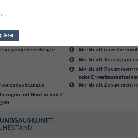
ken.
RUHESTAND
ptieren
Einwilligung für optionale Cookies widerrufen
Merkblatt Versorgungs
Versorgungsberechtigte
Merkblatt über die vor
Merkblatt Versorgungsa
Merkblatt Zusammentref
oder Erwerbsersatzein
ersorgungsbezügen
Merkblatt Zusammentre
bezügen mit Renten und /
ngen
GUNGSAUSKUNFT
RUHESTAND