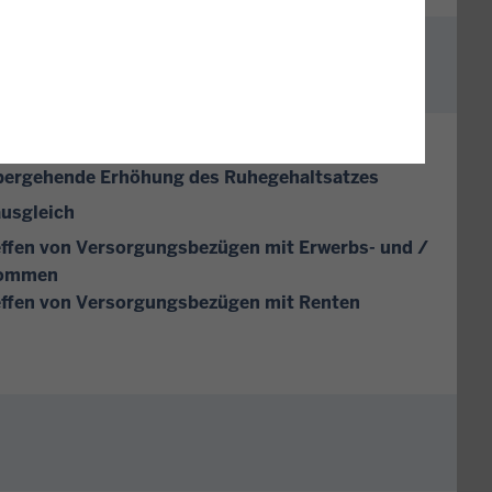
abschläge
übergehende Erhöhung des Ruhegehaltsatzes
usgleich
fen von Versorgungsbezügen mit Erwerbs- und /
kommen
ffen von Versorgungsbezügen mit Renten