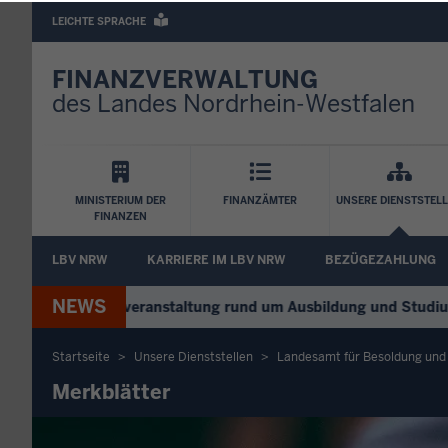
Barrierearme
LEICHTE SPRACHE
Sprachen
FINANZVERWALTUNG
des Landes Nordrhein-Westfalen
Hauptnavigation
MINISTERIUM DER
FINANZÄMTER
UNSERE DIENSTSTEL
FINANZEN
FA
LBV NRW
KARRIERE IM LBV NRW
BEZÜGEZAHLUNG
Untermenü
NEWS
Digitale Infoveranstaltung rund um Ausbildung und Studium – j
Startseite
Unsere Dienststellen
Landesamt für Besoldung un
Sie
Merkblätter
befinden