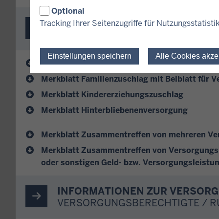
Optional
MERKBLÄTTER
Tracking Ihrer Seitenzugriffe für Nutzungsstatisti
VERSORGUNGSBERECHTIGTE / 
Einstellungen speichern
Alle Cookies akze
Merkblatt Ruhegehalt
Merkblatt Familienzuschlag mit Beiblatt für 
Merkblatt Kindererziehungszuschlag
Merkblatt Hinterbliebenenversorgung
Merkblatt Zusammentreffen von mehreren V
Merkblatt Zusammentreffen von Versorgungs
oder sonstigen Geld- bzw. Versorgungsleistu
INFORMATIONEN ZUR VERSOR
VERSORGUNGSBERECHTIGTE / 