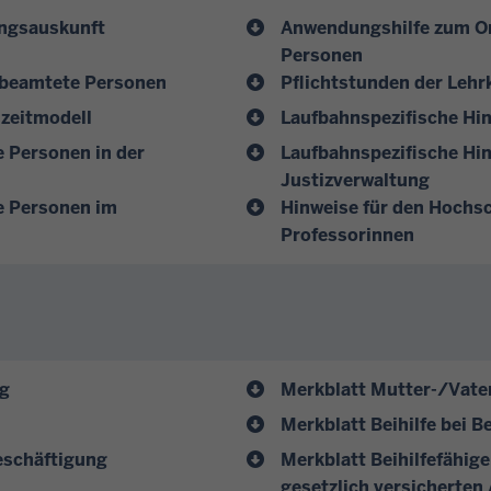
ungsauskunft
Anwendungshilfe zum On
Personen
rbeamtete Personen
Pflichtstunden der Lehr
lzeitmodell
Laufbahnspezifische Hin
 Personen in der
Laufbahnspezifische Hin
Justizverwaltung
e Personen im
Hinweise für den Hochsc
Professorinnen
ng
Merkblatt Mutter-/Vate
Merkblatt Beihilfe bei B
beschäftigung
Merkblatt Beihilfefähi
gesetzlich versicherten