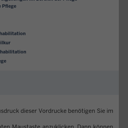
e Pflege
habilitation
ilkur
habilitation
ege
usdruck dieser Vordrucke benötigen Sie im
hten Maustaste anzuklicken. Dann können