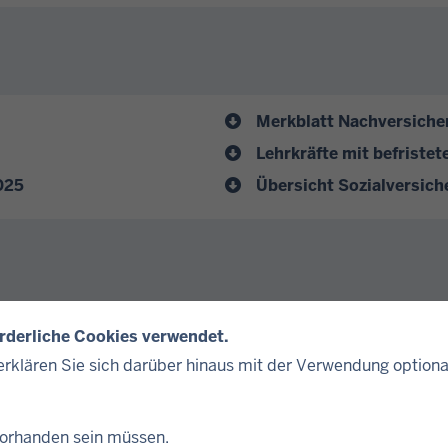
Merkblatt Nachversiche
Lehrkräfte mit befristet
025
Übersicht Sozialversic
Merkblatt Riester-Rent
orderliche Cookies verwendet.
zug
Mehrarbeitsvergütung 
rklären Sie sich darüber hinaus mit der Verwendung optiona
Merkblatt Familienzusch
 vorhanden sein müssen.