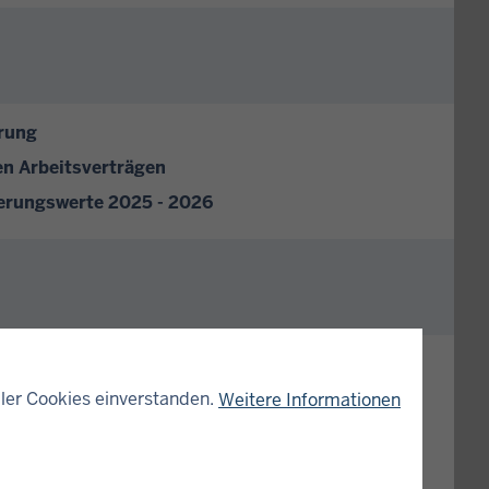
rung
en Arbeitsverträgen
herungswerte 2025 - 2026
e für verbeamtete Personen
2026
ler Cookies einverstanden.
Weitere Informationen
lag mit Beiblatt