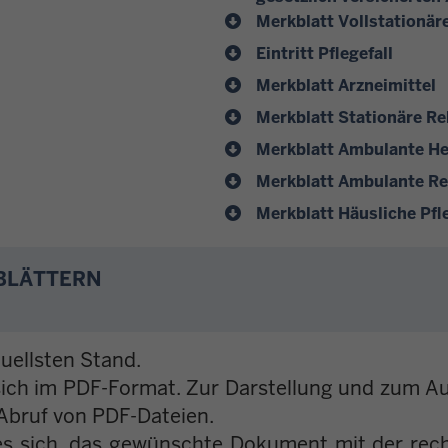
Merkblatt Vollstationär
Eintritt Pflegefall
Merkblatt Arzneimittel
Merkblatt Stationäre Re
Merkblatt Ambulante He
Merkblatt Ambulante Re
Merkblatt Häusliche Pfl
BLÄTTERN
uellsten Stand.
sich im PDF-Format. Zur Darstellung und zum A
Abruf von PDF-Dateien.
s sich, das gewünschte Dokument mit der rec