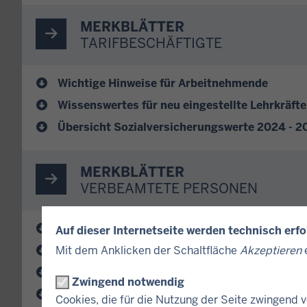
MERKBLÄTTER
TARIFBESCHÄFTIGTE
Wichtige Hinweise für Arbeitnehmende
Wissenswertes für neu eingestellte Lehrkräfte
Übersicht Sozialversicherungswerte 2024 - 2
MERKBLÄTTER
VERBEAMTETE PERSONEN
Wichtige Hinweise für verbeamtete Personen
Auf dieser Internetseite werden technisch erf
FAQ zur Vorsorgepauschale im Lohnsteuerab
Mit dem Anklicken der Schaltfläche
Akzeptieren
e
Dienst zu ungünstigen Zeiten 2026
Zwingend notwendig
Merkblatt Elternzeit
Cookies, die für die Nutzung der Seite zwingend